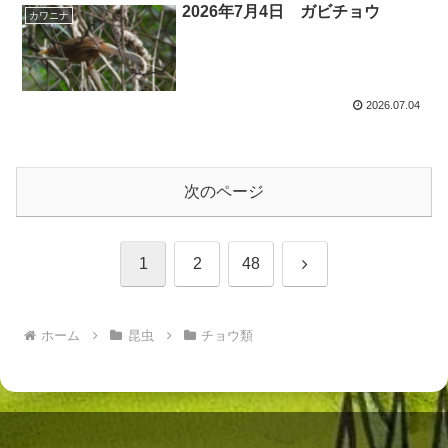
2026年7月4日 ガビチョウ
カワニナ
2026.07.04
次のページ
次
1
2
48
へ
ホーム
昆虫
チョウ類