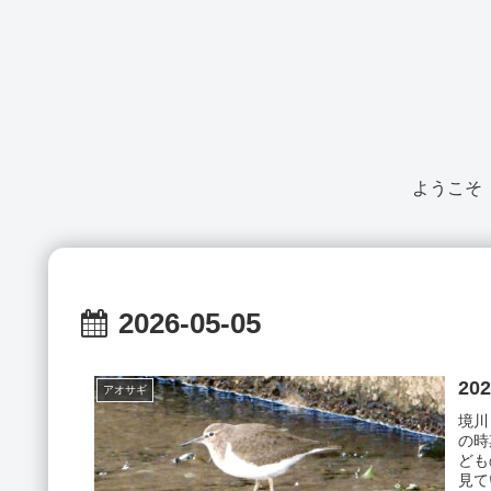
ようこそ
2026-05-05
20
アオサギ
境川
の時
ども
見て