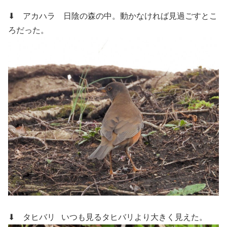
⬇ アカハラ
日陰の森の中。動かなければ見過ごすとこ
ろだった。
⬇ タヒバリ
いつも見るタヒバリより大きく見えた。