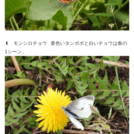
⬇ モンシロチョウ
黄色いタンポポと白いチョウは春の
1シーン。