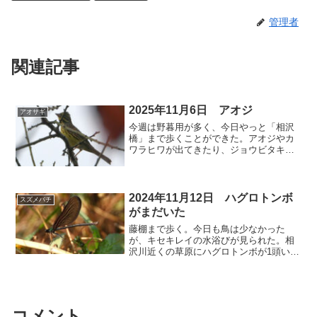
管理者
関連記事
2025年11月6日 アオジ
アオサギ
今週は野暮用が多く、今日やっと「相沢
橋」まで歩くことができた。アオジやカ
ワラヒワが出てきたり、ジョウビタキも3
羽以上いた。これからの散歩が楽しみ
だ。⬇️ カワセミ きょうは上流に2羽、下
流に2羽いた。⬇️ アオジ やっと来た。
⬇️ カルガモ...
2024年11月12日 ハグロトンボ
スズメバチ
がまだいた
藤棚まで歩く。今日も鳥は少なかった
が、キセキレイの水浴びが見られた。相
沢川近くの草原にハグロトンボが1頭い
た。夏のトンボのイメージだが、これも
温暖化の影響だろうか。⬇️ カワセミ 今
日のカワセミは2羽だった。⬇️ キセキレ
イ 水浴びの写真を...
コメント