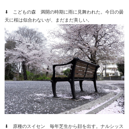
⬇ こどもの森
満開の時期に雨に見舞われた。今日の曇
天に桜は似合わないが、まだまだ美しい。
⬇ 原種のスイセン
毎年芝生から顔を出す。ナルシッス