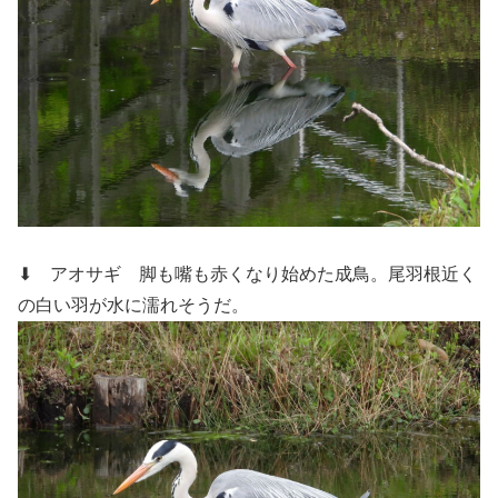
⬇ アオサギ
脚も嘴も赤くなり始めた成鳥。尾羽根近く
の白い羽が水に濡れそうだ。