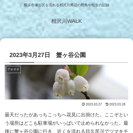
横浜市瀬谷区を流れる相沢川周辺の野鳥や植生の記録
相沢川WALK
2023年3月27日 蟹ヶ谷公園
アオサギ
2023.03.27
2023.03.28
曇天だったがあっちこっちへ花見に出掛けた。ここぞとい
う場所はどこも駐車場がいっぱいで止められなかった。最
後に蟹ヶ谷公園に行き、近くを流れる目久尻川でツマキチ