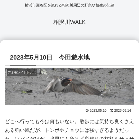
横浜市瀬谷区を流れる相沢川周辺の野鳥や植生の記録
相沢川WALK
2023年5月10日 今田遊水地
アオモンイトトンボ
2023.05.10
2023.05.14
どこへ行っても今は何もいない。散歩には気持ち良くさえ
ある強い風だが、トンボやチョウには強すぎるようだっ
た。ツバメだけが、強風にも負けず巣作りの材料をせっせ