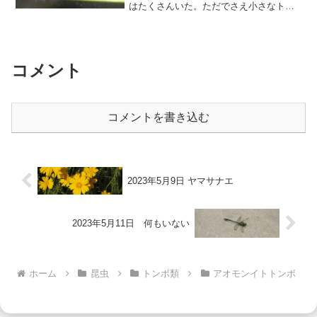
はたくさんいた。ただでさえ小さなトン
ボは撮りにくいのに、きょうは風が強く
揺れるのでブレブレの写真が多くて残
念。「森前橋」近くで偶然イトトンボを
見つけた。⬇️ カワセミ ...
コメント
コメントを書き込む
2023年5月9日 ヤマサナエ
2023年5月11日 何もいない
ホーム
昆虫
トンボ類
アオモンイトトンボ