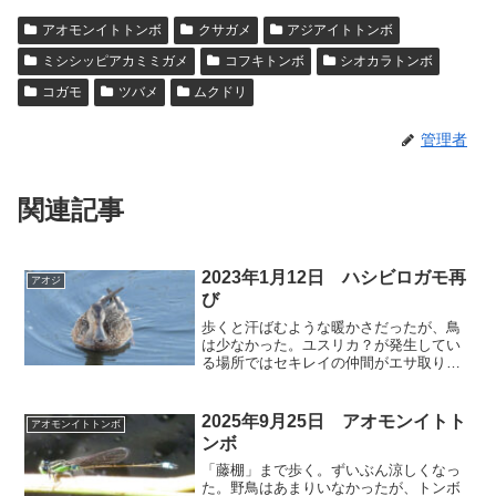
アオモンイトトンボ
クサガメ
アジアイトトンボ
ミシシッピアカミミガメ
コフキトンボ
シオカラトンボ
コガモ
ツバメ
ムクドリ
管理者
関連記事
2023年1月12日 ハシビロガモ再
アオジ
び
歩くと汗ばむような暖かさだったが、鳥
は少なかった。ユスリカ？が発生してい
る場所ではセキレイの仲間がエサ取りに
余念がなかった。今日も、前回と同じ場
所で同じ個体と思われるハシビロガモに
会った。⬇ カワセミ 今日のカワセミは目
2025年9月25日 アオモンイトト
アオモンイトトンボ
視で4羽(オス2羽メ...
ンボ
「藤棚」まで歩く。ずいぶん涼しくなっ
た。野鳥はあまりいなかったが、トンボ