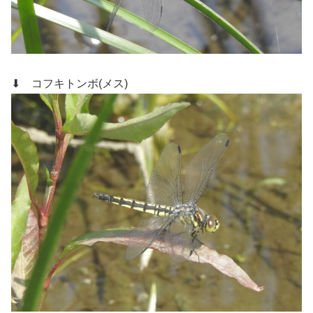
⬇ コフキトンボ(メス)