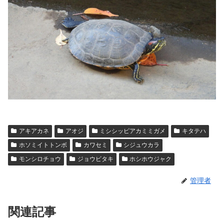
アキアカネ
アオジ
ミシシッピアカミミガメ
キタテハ
ホソミイトトンボ
カワセミ
シジュウカラ
モンシロチョウ
ジョウビタキ
ホシホウジャク
管理者
関連記事