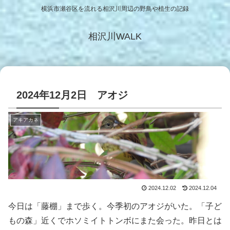
横浜市瀬谷区を流れる相沢川周辺の野鳥や植生の記録
相沢川WALK
2024年12月2日 アオジ
アキアカネ
2024.12.02
2024.12.04
今日は「藤棚」まで歩く。今季初のアオジがいた。「子ど
もの森」近くでホソミイトトンボにまた会った。昨日とは