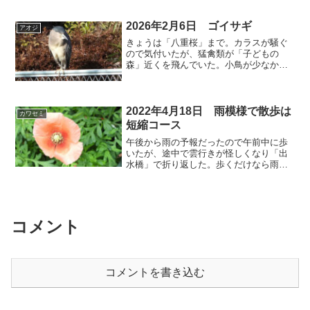
2026年2月6日 ゴイサギ
アオジ
きょうは「八重桜」まで。カラスが騒ぐ
ので気付いたが、猛禽類が「子どもの
森」近くを飛んでいた。小鳥が少なかっ
たのはそのせいかもしれない。⬇️ カワセ
ミ きょう会えたのは、この個体だけだ
った。⬇️ ゴイサギ 遊歩道から5ｍほど
しか離れていない場...
2022年4月18日 雨模様で散歩は
カワセミ
短縮コース
午後から雨の予報だったので午前中に歩
いたが、途中で雲行きが怪しくなり「出
水橋」で折り返した。歩くだけなら雨は
苦にならないが、カメラには大敵だ。
⬇ カワセミ ザリガニを捕らえた。2～
3回叩きつけただけで、あっという間に食
べてしまった。⬇ ダイ...
コメント
コメントを書き込む