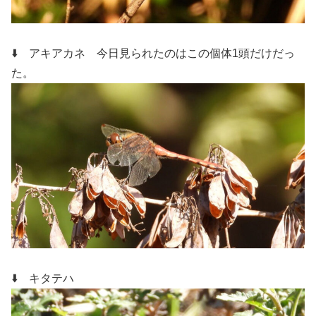
⬇️ アキアカネ
今日見られたのはこの個体1頭だけだっ
た。
⬇️ キタテハ