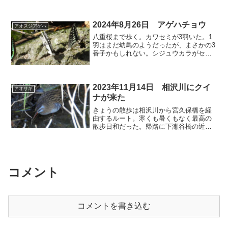
2024年8月26日 アゲハチョウ
アオスジアゲハ
八重桜まで歩く。カワセミが3羽いた。1
羽はまだ幼鳥のようだったが、まさかの3
番子かもしれない。シジュウカラがセミ
を捕食したり、アゲハチョウが数羽一緒
に吸水したり、短い距離の散歩でも色々
な発見がある。⬇️ カワセミ 最近は1羽し
か見ていなかっ...
2023年11月14日 相沢川にクイ
アオサギ
ナが来た
きょうの散歩は相沢川から宮久保橋を経
由するルート。寒くも暑くもなく最高の
散歩日和だった。帰路に下瀬谷橋の近く
で相沢川では初のクイナを見つけた。あ
っという間に繁みに隠れてしまったが、
諦めきれずに待つことしばし。少し下流
に移動していたところを写...
コメント
コメントを書き込む