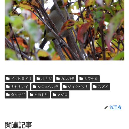
イソヒヨドリ
オナガ
カルガモ
カワセミ
キセキレイ
シジュウカラ
ジョウビタキ
スズメ
ダイサギ
ヒヨドリ
メジロ
管理者
関連記事