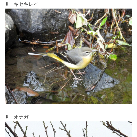
⬇ キセキレイ
⬇ オナガ