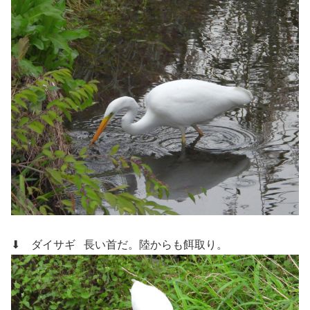
⬇ ダイサギ
長い首だ。陸からも餌取り。