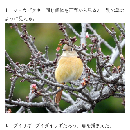
⬇ ジョウビタキ
同じ個体を正面から見ると、別の鳥の
ように見える。
⬇ ダイサギ
ダイダイサギだろう。魚を捕まえた。