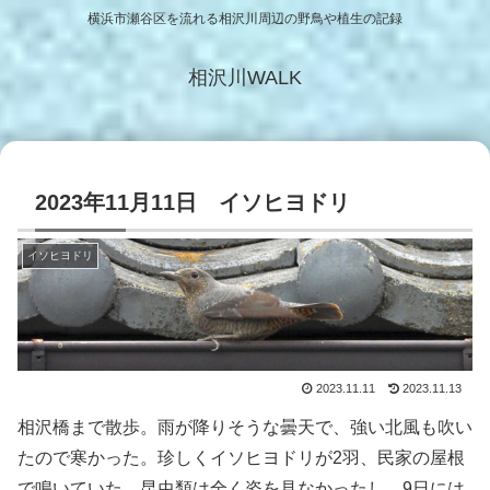
横浜市瀬谷区を流れる相沢川周辺の野鳥や植生の記録
相沢川WALK
2023年11月11日 イソヒヨドリ
イソヒヨドリ
2023.11.11
2023.11.13
相沢橋まで散歩。雨が降りそうな曇天で、強い北風も吹い
たので寒かった。珍しくイソヒヨドリが2羽、民家の屋根
で鳴いていた。昆虫類は全く姿を見なかったし、9日には