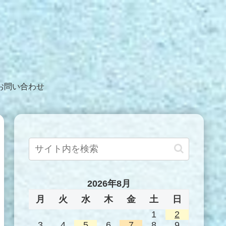
お問い合わせ
2026年8月
月
火
水
木
金
土
日
1
2
3
4
5
6
7
8
9