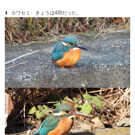
⬇️ カワセミ
きょうは4羽だった。