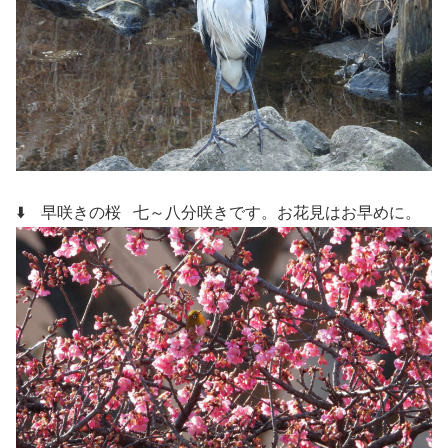
⬇️ 早咲きの桜
七～八分咲きです。お花見はお早めに。