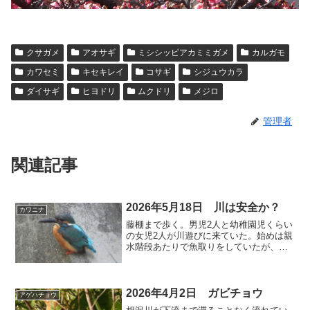
クサガメ
アオサギ
ミシシッピアカミミガメ
カルガモ
カワセミ
キセキレイ
コサギ
シジュウカラ
ダイサギ
ヒヨドリ
ムクドリ
メジロ
管理者
関連記事
2026年5月18日 川は安全か？
カワニナ
藤棚まで歩く。男児2人と幼稚園児くらい
の女児2人が川遊びに来ていた。始めは親
水階段あたりで魚取りをしていたが、上
流へ向かって歩き始め、水に入ったり石
や物を投げ込んだり、水遊びを始めた。
川底には危険なゴミも多いし、スズメバ
チが吸水に来ていたの...
2026年4月2日 ガビチョウ
アゲハチョウ