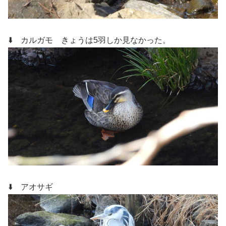
⬇️ カルガモ
きょうは5羽しか見なかった。
⬇️ アオサギ