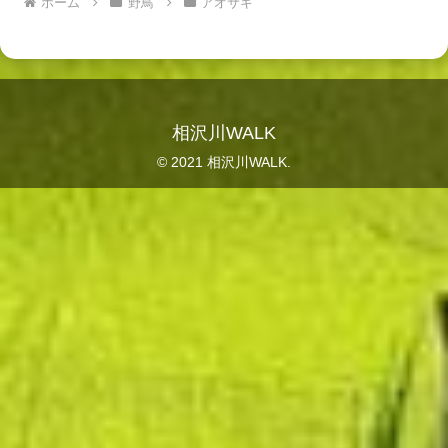
ホーム
野鳥
アオサギ
相沢川WALK
© 2021 相沢川WALK.