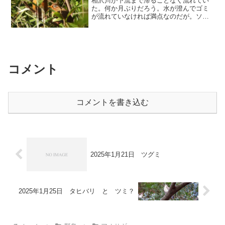
相沢川が下流まで滞ることなく流れてい
た。何か月ぶりだろう。水が澄んでゴミ
が流れていなければ満点なのだが。ソメ
イヨシノも散り始めていたが、まだ十分
に見応えがあり、青空に映えて美しかっ
た。子どもの森でガビチョウに会った。⬇️
カワセミ 今日はオ...
コメント
コメントを書き込む
2025年1月21日 ツグミ
2025年1月25日 タヒバリ と ツミ？