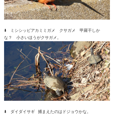
⬇️ ミシシッピアカミミガメ クサガメ
甲羅干しか
な？ 小さいほうがクサガメ。
⬇️ ダイダイサギ
捕まえたのはドジョウかな。