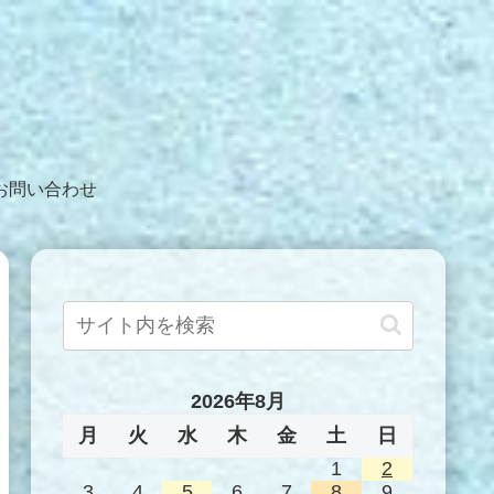
お問い合わせ
2026年8月
月
火
水
木
金
土
日
1
2
3
4
5
6
7
8
9