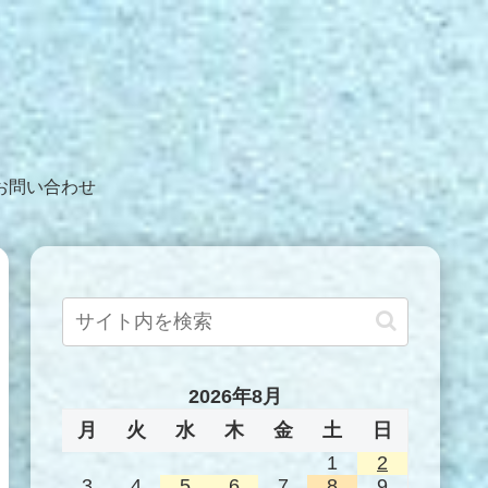
お問い合わせ
2026年8月
月
火
水
木
金
土
日
1
2
3
4
5
6
7
8
9