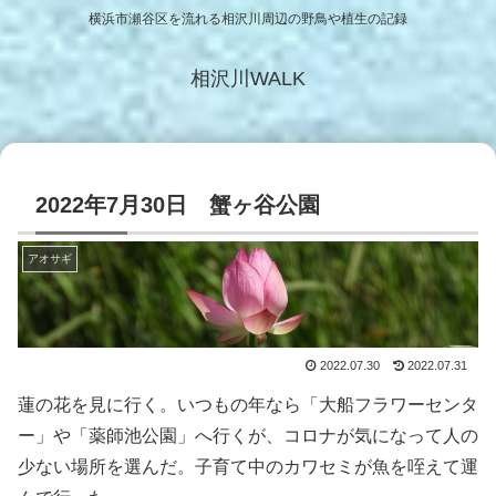
横浜市瀬谷区を流れる相沢川周辺の野鳥や植生の記録
相沢川WALK
2022年7月30日 蟹ヶ谷公園
アオサギ
2022.07.30
2022.07.31
蓮の花を見に行く。いつもの年なら「大船フラワーセンタ
ー」や「薬師池公園」へ行くが、コロナが気になって人の
少ない場所を選んだ。子育て中のカワセミが魚を咥えて運