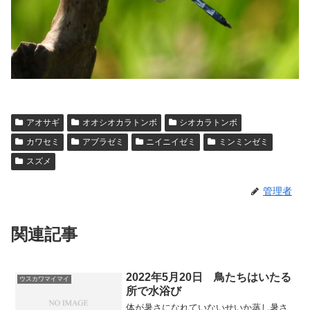
アオサギ
オオシオカラトンボ
シオカラトンボ
カワセミ
アブラゼミ
ニイニイゼミ
ミンミンゼミ
スズメ
管理者
関連記事
2022年5月20日 鳥たちはいたる
ウスカワマイマイ
所で水浴び
体が暑さになれていないせいか蒸し暑さ