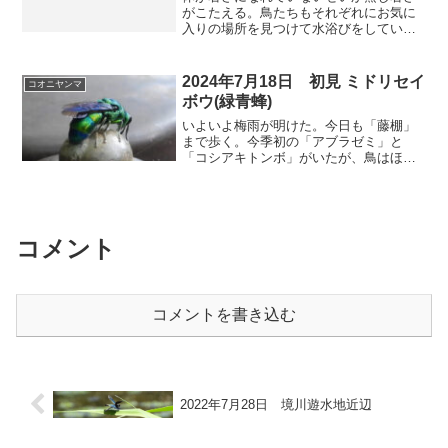
がこたえる。鳥たちもそれぞれにお気に
入りの場所を見つけて水浴びをしてい
た。⬇ スズメ 5～6羽まとまって水浴び
をしていた。見張り番がいるのか、1羽が
飛び立つと一斉に飛び立っていった。
2024年7月18日 初見 ミドリセイ
コオニヤンマ
⬇ オナガ こちらも集...
ボウ(緑青蜂)
いよいよ梅雨が明けた。今日も「藤棚」
まで歩く。今季初の「アブラゼミ」と
「コシアキトンボ」がいたが、鳥はほと
んどいなかった。そんな中、「ミドリセ
イボウ」という青い蜂に初めて会った。
幸運の青い蜂だそうだ。⬇️ ミドリセイボ
ウかな 大きさ1cm強...
コメント
コメントを書き込む
2022年7月28日 境川遊水地近辺