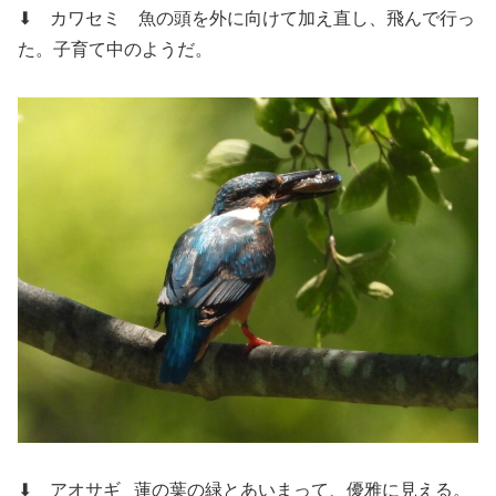
⬇ カワセミ
魚の頭を外に向けて加え直し、飛んで行っ
た。子育て中のようだ。
⬇ アオサギ
蓮の葉の緑とあいまって、優雅に見える。