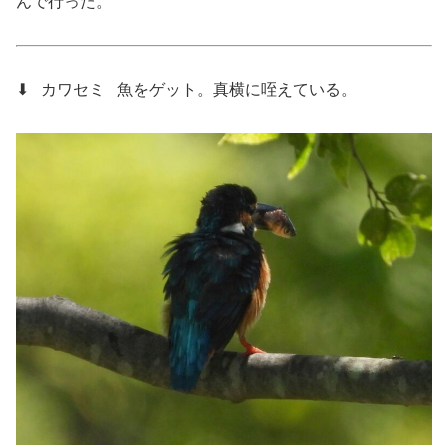
んで行った。
⬇ カワセミ
魚をゲット。真横に咥えている。