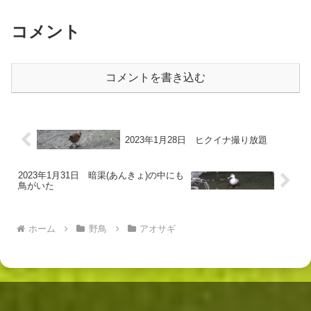
た。甲羅の幅は5cm以上ある。 ↓ 流
木？の下からドジョ...
コメント
コメントを書き込む
2023年1月28日 ヒクイナ撮り放題
2023年1月31日 暗渠(あんきょ)の中にも
鳥がいた
ホーム
野鳥
アオサギ