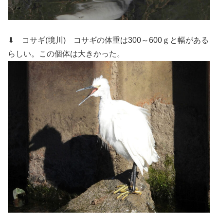
⬇ コサギ(境川)
コサギの体重は300～600ｇと幅がある
らしい。この個体は大きかった。