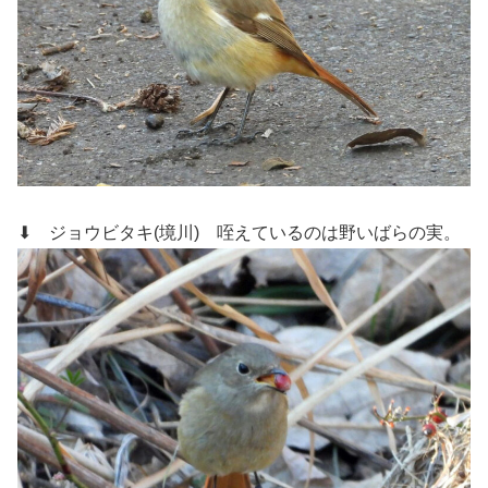
⬇ ジョウビタキ(境川)
咥えているのは野いばらの実。