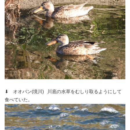
⬇ オオバン(境川)
川底の水草をむしり取るようにして
食べていた。