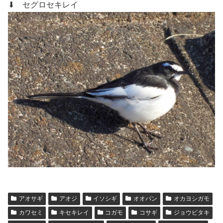
⬇ セグロセキレイ
アオサギ
アオジ
イソシギ
オオバン
オカヨシガモ
カワセミ
キセキレイ
コガモ
コサギ
ジョウビタキ