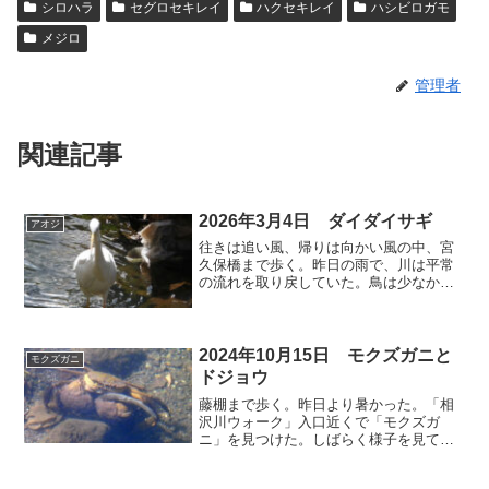
シロハラ
セグロセキレイ
ハクセキレイ
ハシビロガモ
メジロ
管理者
関連記事
2026年3月4日 ダイダイサギ
アオジ
往きは追い風、帰りは向かい風の中、宮
久保橋まで歩く。昨日の雨で、川は平常
の流れを取り戻していた。鳥は少なかっ
たし、風で大揺れしてピンボケ写真ばか
りだった。八重桜上流にダイダイサギが
来た。⬇️ カワセミ きょう会った3羽は全
てメスだった。写真...
2024年10月15日 モクズガニと
モクズガニ
ドジョウ
藤棚まで歩く。昨日より暑かった。「相
沢川ウォーク」入口近くで「モクズガ
ニ」を見つけた。しばらく様子を見てい
たら、何とドジョウを抱えて出て来た。⬇️
モクズガニ 突然スルスルスル～と現れ