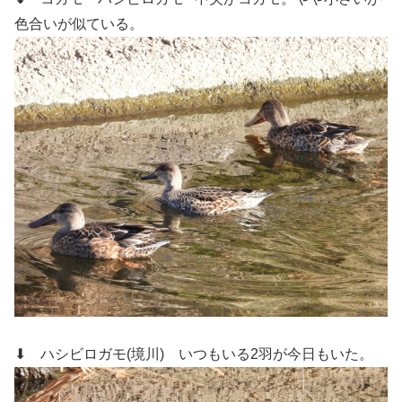
色合いが似ている。
⬇ ハシビロガモ(境川)
いつもいる2羽が今日もいた。