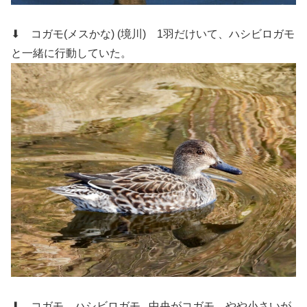
⬇ コガモ(メスかな) (境川)
1羽だけいて、ハシビロガモ
と一緒に行動していた。
⬇ コガモ ハシビロガモ
中央がコガモ。やや小さいが