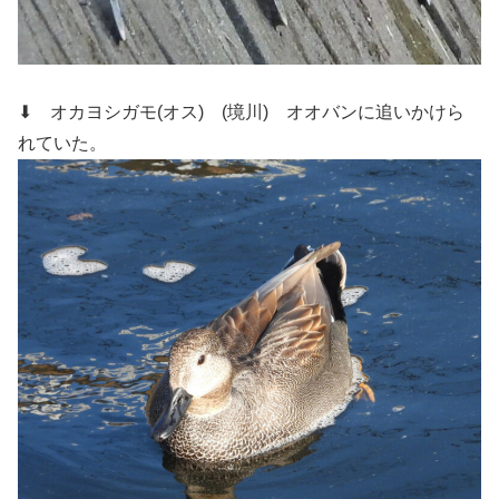
⬇ オカヨシガモ(オス) (境川)
オオバンに追いかけら
れていた。