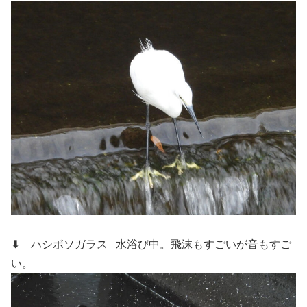
⬇ ハシボソガラス
水浴び中。飛沫もすごいが音もすご
い。