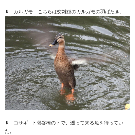
⬇ カルガモ
こちらは交雑種のカルガモの羽ばたき。
⬇ コサギ
下瀬谷橋の下で、遡って来る魚を待ってい
た。