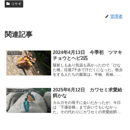
コサギ
管理者
関連記事
2024年4月13日 今季初 ツマキ
アカタテハ
チョウとヘビ2匹
陽射しもあり気温も高かったので「ひな
た橋」往復7千歩で汗だくになった。散歩
をする人たちの服装は、半袖、長袖、ジ
ャケットと様々だった。会いたいと思っ
ていた「ツマキチョウ」と、会いたくな
かった「ヘビ」に今季初遭遇。⬇️ カワセ
2025年6月12日 カワセミ求愛給
ハグロトンボ
ミ きょうはこの2...
餌かな
カルガモの母子に会いたかったが、今日
は「下瀬谷橋」まで歩いてもいなかっ
た。その代わりにカワセミの求愛給餌ら
しきものが見られた。⬇️ カワセミ オス
にザリガニをもらったメス。 ⬇️ カワセ
ミ オスが又すぐに餌を運んできた。⬇️