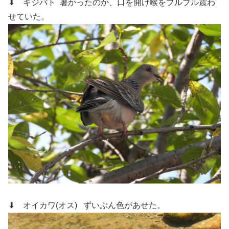
⬇ キジバト
暑かったのか、口を開け喉をブルブル震わ
せていた。
⬇ オイカワ(オス)
ずいぶん色があせた。