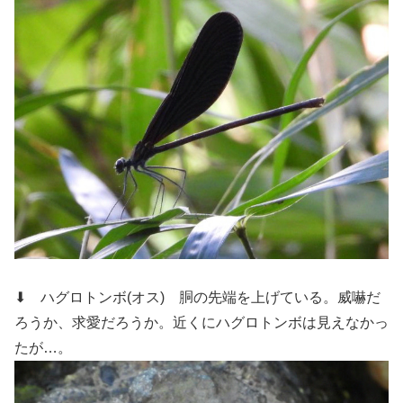
⬇ ハグロトンボ(オス)
胴の先端を上げている。威嚇だ
ろうか、求愛だろうか。近くにハグロトンボは見えなかっ
たが…。