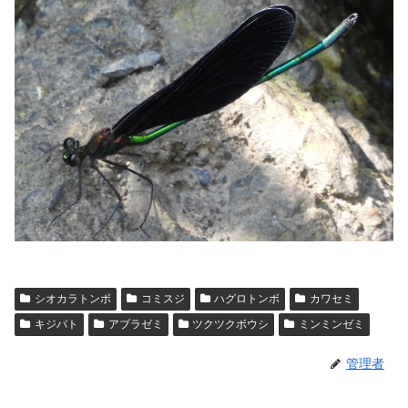
シオカラトンボ
コミスジ
ハグロトンボ
カワセミ
キジバト
アブラゼミ
ツクツクボウシ
ミンミンゼミ
管理者