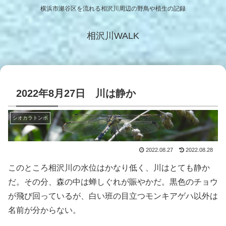
横浜市瀬谷区を流れる相沢川周辺の野鳥や植生の記録
相沢川WALK
2022年8月27日 川は静か
シオカラトンボ
2022.08.27
2022.08.28
このところ相沢川の水位はかなり低く、川はとても静か
だ。その分、森の中は蝉しぐれが賑やかだ。黒色のチョウ
が飛び回っているが、白い班の目立つモンキアゲハ以外は
名前が分からない。