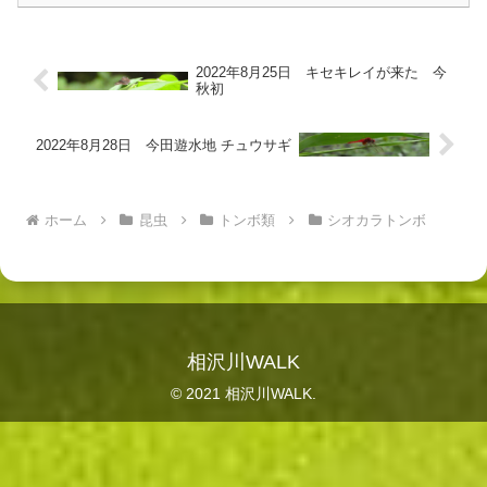
2022年8月25日 キセキレイが来た 今
秋初
2022年8月28日 今田遊水地 チュウサギ
ホーム
昆虫
トンボ類
シオカラトンボ
相沢川WALK
© 2021 相沢川WALK.