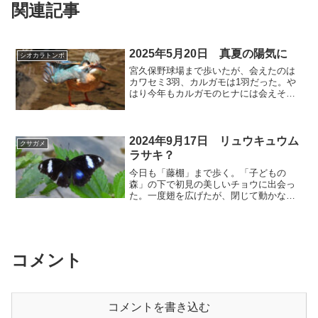
関連記事
2025年5月20日 真夏の陽気に
シオカラトンボ
宮久保野球場まで歩いたが、会えたのは
カワセミ3羽、カルガモは1羽だった。や
はり今年もカルガモのヒナには会えそう
にない。⬇️ カワセミ 「子どもの森」の下
のオスとメスの動きが激しい。子育て中
なら楽しみだ。 ↓ メスは水浴びに夢
中。色々なパフォ...
2024年9月17日 リュウキュウム
クサガメ
ラサキ？
今日も「藤棚」まで歩く。「子どもの
森」の下で初見の美しいチョウに出会っ
た。一度翅を広げたが、閉じて動かなく
なってしまった。名前を調べるためにも
翅の表と裏の写真が撮りたかったのだ
が、8分間待って諦めた。ググったら「リ
ュウキュウムラサキ」がヒッ...
コメント
コメントを書き込む