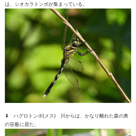
は、シオカラトンボが集まっている。
⬇ ハグロトンボ(メス)
川からは、かなり離れた森の奥
の笹薮に居た。