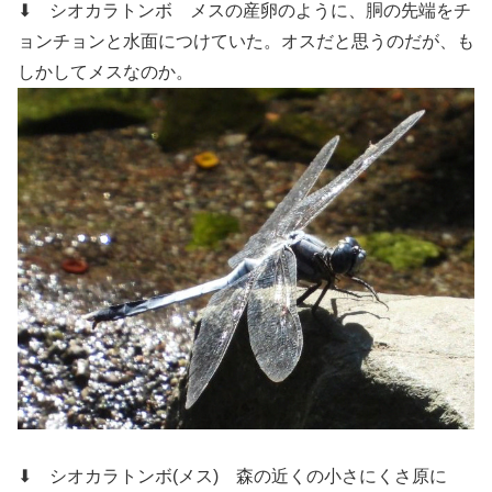
⬇ シオカラトンボ
メスの産卵のように、胴の先端をチ
ョンチョンと水面につけていた。オスだと思うのだが、も
しかしてメスなのか。
⬇ シオカラトンボ(メス)
森の近くの小さにくさ原に