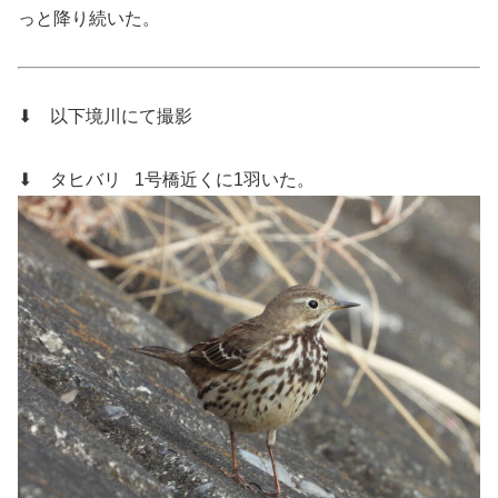
っと降り続いた。
⬇ 以下境川にて撮影
⬇ タヒバリ
1号橋近くに1羽いた。