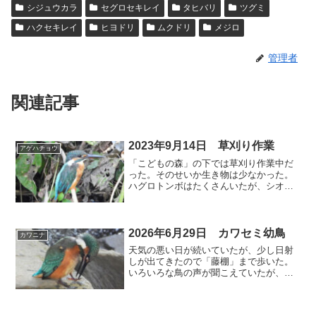
シジュウカラ
セグロセキレイ
タヒバリ
ツグミ
ハクセキレイ
ヒヨドリ
ムクドリ
メジロ
管理者
関連記事
2023年9月14日 草刈り作業
アゲハチョウ
「こどもの森」の下では草刈り作業中だ
った。そのせいか生き物は少なかった。
ハグロトンボはたくさんいたが、シオカ
ラトンボは1頭も見なかった。⬇ キセキレ
イ この個体は少し下流にいた。⬇ キセ
キレイ 怪我をしていても、エサ取りには
あまり影響がない...
2026年6月29日 カワセミ幼鳥
カワニナ
天気の悪い日が続いていたが、少し日射
しが出てきたので「藤棚」まで歩いた。
いろいろな鳥の声が聞こえていたが、写
真が撮れたのはカワセミとカルガモとム
クドリだけだった。カワセミは幼鳥しか
見なかったが、悪天候に負けず元気だっ