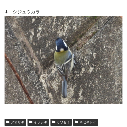
⬇ シジュウカラ
アオサギ
イソシギ
カワセミ
キセキレイ