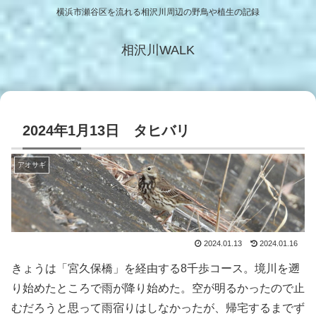
横浜市瀬谷区を流れる相沢川周辺の野鳥や植生の記録
相沢川WALK
2024年1月13日 タヒバリ
アオサギ
2024.01.13
2024.01.16
きょうは「宮久保橋」を経由する8千歩コース。境川を遡
り始めたところで雨が降り始めた。空が明るかったので止
むだろうと思って雨宿りはしなかったが、帰宅するまでず