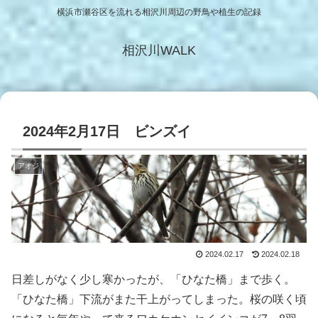
横浜市瀬谷区を流れる相沢川周辺の野鳥や植生の記録
相沢川WALK
2024年2月17日 ビンズイ
アオジ
2024.02.17
2024.02.18
日差しがなく少し寒かったが、「ひなた橋」まで歩く。
「ひなた橋」下流がまた干上がってしまった。桜の咲く頃