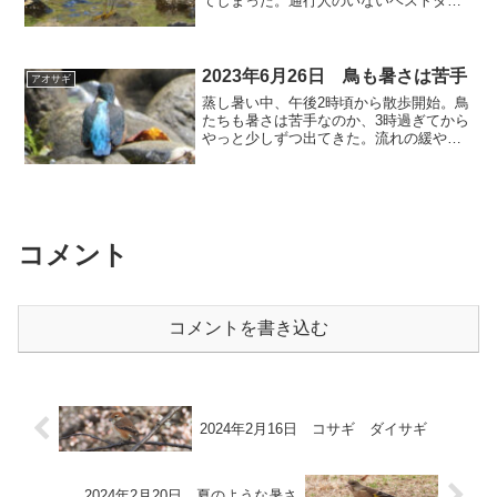
てしまった。通行人のいないベストタイ
ミング。明るく枝被りのないベストポジ
ション。水浴びまで見せてくれた。そん
なことで今日は「藤棚」までしか行けな
かった。カイツブリは又明...
2023年6月26日 鳥も暑さは苦手
アオサギ
蒸し暑い中、午後2時頃から散歩開始。鳥
たちも暑さは苦手なのか、3時過ぎてから
やっと少しずつ出てきた。流れの緩やか
な場所は、水浴びをする鳥たちで賑やか
だった。⬇ カワセミ 今日は目視で3羽だ
った。⬇ エナガ(幼鳥) 水浴びをしたの
かもしれない...
コメント
コメントを書き込む
2024年2月16日 コサギ ダイサギ
2024年2月20日 夏のような暑さ