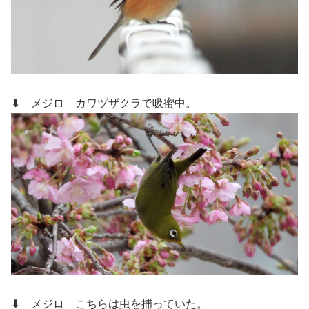
⬇ メジロ
カワヅザクラで吸蜜中。
⬇ メジロ
こちらは虫を捕っていた。