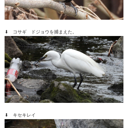
⬇ コサギ
ドジョウを捕まえた。
⬇ キセキレイ