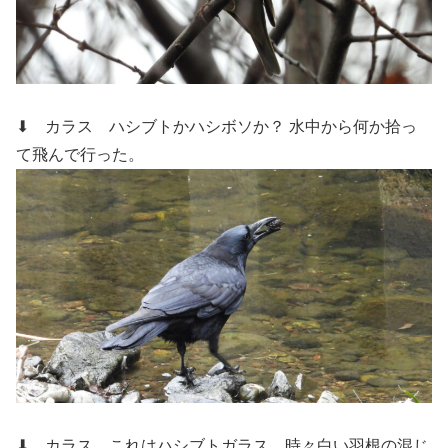
⬇ カラス
ハシブトかハシボソか？ 水中から何か拾っ
て飛んで行った。
⬇ カラス
これはハシブトガラス。時々白い羽根の混じ