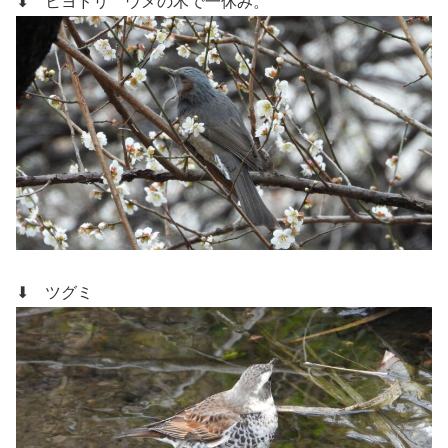
⬇ ヒヨドリ
ウメの木で一休み。
⬇ ツグミ