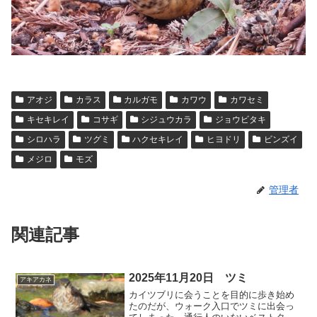
アオジ
カラス
カルガモ
カワウ
カワセミ
キセキレイ
コサギ
シジュウカラ
ジョウビタキ
シロハラ
ツグミ
ハクセキレイ
ヒヨドリ
ビンズイ
メジロ
モズ
管理者
関連記事
2025年11月20日 ツミ
アキアカネ
カイツブリに会うことを目的に歩き始め
たのだが、ウォーク入口でツミに出会っ