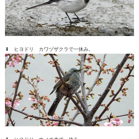
⬇ ヒヨドリ
カワヅザクラで一休み。