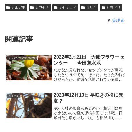
カルガモ
カワセミ
キセキレイ
コサギ
ヒヨドリ
管理者
関連記事
2022年2月21日 大船フラワーセ
タマナワザクラ(玉縄桜)
ンター 今田遊水地
なかなか見られないセツブンソウが開花
したというので見に行った。たった2株だ
けだったが、絶滅が危惧されている貴重
な植物である。フラワーセンターは冬と
春の間の花のない時期で、来館者も少な
かった。開花した鉢植えの「玉縄桜」と
2023年12月10日 早咲きの桜に異
アオサギ
「河津桜」が展示されて...
変？
草刈り後の影響もあるのか、相沢川に鳥
が少ないので宮久保橋を回って帰宅。日
曜日だし暖かいし、境川も相沢川も、散
歩やサイクリング、ジョギングの人たち
が多かった。⬇ 2023年12月10日の早咲き
の桜 正月に満開になる桜に異変あり。異