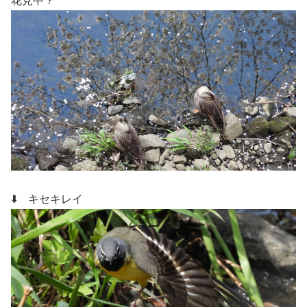
花見中？
⬇️ キセキレイ