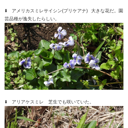
⬇️ アメリカスミレサイシン(プリケアナ)
大きな花だ。園
芸品種が逸失したらしい。
⬇️ アリアケスミレ
芝生でも咲いていた。