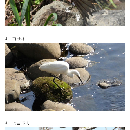
⬇️ コサギ
⬇️ ヒヨドリ