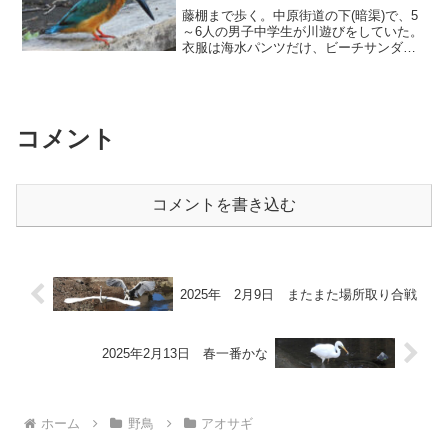
藤棚まで歩く。中原街道の下(暗渠)で、5
～6人の男子中学生が川遊びをしていた。
衣服は海水パンツだけ、ビーチサンダル
は履いているようだったが、大丈夫
か？ 相沢川は定期的な清掃作業が行わ
れておらず、不法投棄された様々な物が
放置されている。怪我に...
コメント
コメントを書き込む
2025年 2月9日 またまた場所取り合戦
2025年2月13日 春一番かな
ホーム
野鳥
アオサギ