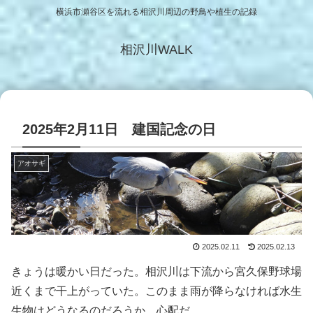
横浜市瀬谷区を流れる相沢川周辺の野鳥や植生の記録
相沢川WALK
2025年2月11日 建国記念の日
アオサギ
2025.02.11
2025.02.13
きょうは暖かい日だった。相沢川は下流から宮久保野球場
近くまで干上がっていた。このまま雨が降らなければ水生
生物はどうなるのだろうか。心配だ。