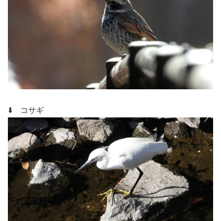
⬇️ コサギ