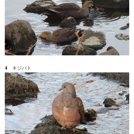
⬇️ キジバト