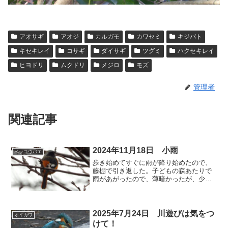
アオサギ
アオジ
カルガモ
カワセミ
キジバト
キセキレイ
コサギ
ダイサギ
ツグミ
ハクセキレイ
ヒヨドリ
ムクドリ
メジロ
モズ
管理者
関連記事
2024年11月18日 小雨
ベッコウバエ
歩き始めてすぐに雨が降り始めたので、
藤棚で引き返した。子どもの森あたりで
雨があがったので、薄暗かったが、少し
だけ写真が撮れた。初見の「ベッコウバ
エ」がいた。⬇️ カワセミ 今日は2羽だっ
た。1羽は小さなエビを捕まえた。⬇️ カ
ルガモ 今日も...
2025年7月24日 川遊びは気をつ
オイカワ
けて！