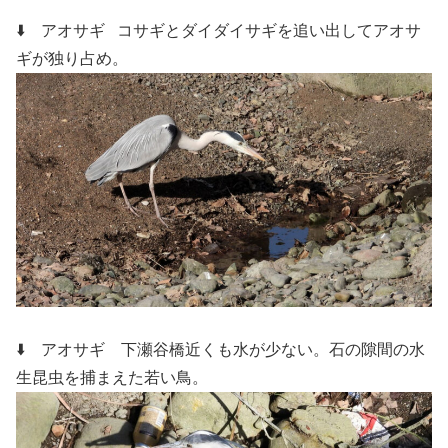
⬇️ アオサギ
コサギとダイダイサギを追い出してアオサ
ギが独り占め。
⬇️ アオサギ
下瀬谷橋近くも水が少ない。石の隙間の水
生昆虫を捕まえた若い鳥。