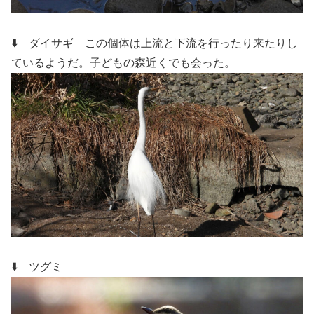
⬇️ ダイサギ
この個体は上流と下流を行ったり来たりし
ているようだ。子どもの森近くでも会った。
⬇️ ツグミ