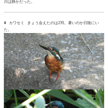
川は静かだった。
⬇️ カワセミ
きょう会えたのは2羽。暑いのか日陰にい
た。