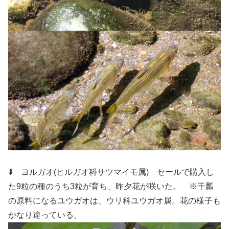
⬇️ ヨルガオ(ヒルガオ科サツマイモ属)
セールで購入し
た9粒の種のうち3粒が育ち、昨夕花が咲いた。
※干瓢
の原料になるユウガオは、ウリ科ユウガオ属。花の様子も
かなり違っている。