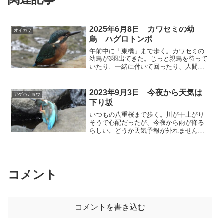
2025年6月8日 カワセミの幼
オイカワ
鳥 ハグロトンボ
午前中に「東橋」まで歩く。カワセミの
幼鳥が3羽出てきた。じっと親鳥を待って
いたり、一緒に付いて回ったり、人間だ
けでなく、幼きものは全て愛おしい。ハ
グロトンボも出てきた。⬇️ カワセミ(オ
ス) 今日のカワセミは5羽。雌雄の成鳥
2023年9月3日 今夜から天気は
アゲハチョウ
と幼鳥が3羽だっ...
下り坂
いつもの八重桜まで歩く。川が干上がり
そうで心配だったが、今夜から雨が降る
らしい。どうか天気予報が外れませんよ
うに。⬇ カワセミ いつも見る個体だけだ
った。⬇ カワセミ 10cmほどの高さから
飛び込んで、小さな魚を取った。⬇ キ
セキレイ 足の...
コメント
コメントを書き込む