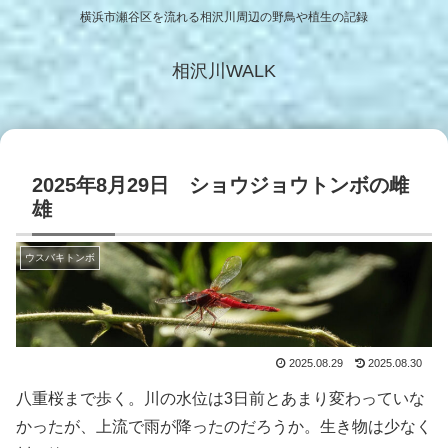
横浜市瀬谷区を流れる相沢川周辺の野鳥や植生の記録
相沢川WALK
2025年8月29日 ショウジョウトンボの雌
雄
ウスバキトンボ
2025.08.29
2025.08.30
八重桜まで歩く。川の水位は3日前とあまり変わっていな
かったが、上流で雨が降ったのだろうか。生き物は少なく