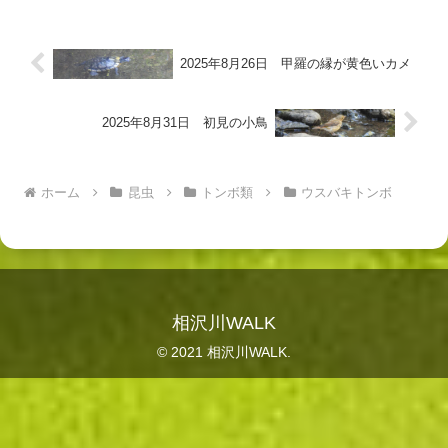
2025年8月26日 甲羅の縁が黄色いカメ
2025年8月31日 初見の小鳥
ホーム
昆虫
トンボ類
ウスバキトンボ
相沢川WALK
© 2021 相沢川WALK.