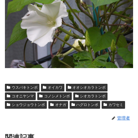
ウスバキトンボ
オイカワ
オオシオカラトンボ
コオニヤンマ
コノシメトンボ
シオカラトンボ
ショウジョウトンボ
オナガ
ハグロトンボ
カワセミ
管理者
関連記事