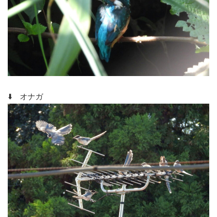
⬇️ オナガ