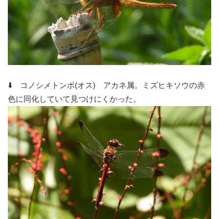
⬇️ コノシメトンボ(オス)
アカネ属。ミズヒキソウの赤
色に同化していて見つけにくかった。