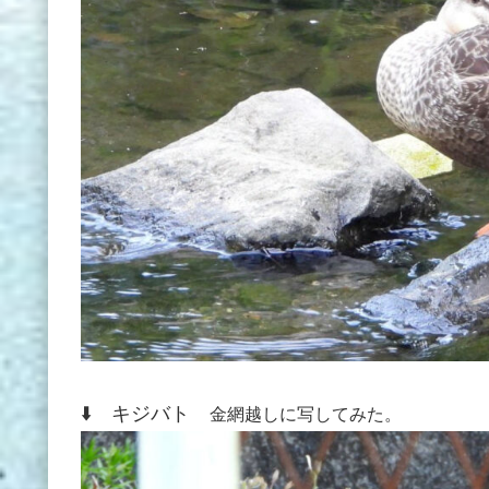
⬇️ キジバト
金網越しに写してみた。