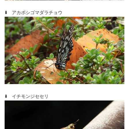
⬇️ アカボシゴマダラチョウ
⬇️ イチモンジセセリ