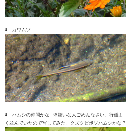
⬇️ カワムツ
⬇️ ハムシの仲間かな
※嫌いな人ごめんなさい。行儀よ
く並んでいたので写してみた。クズクビボソハムシかな？