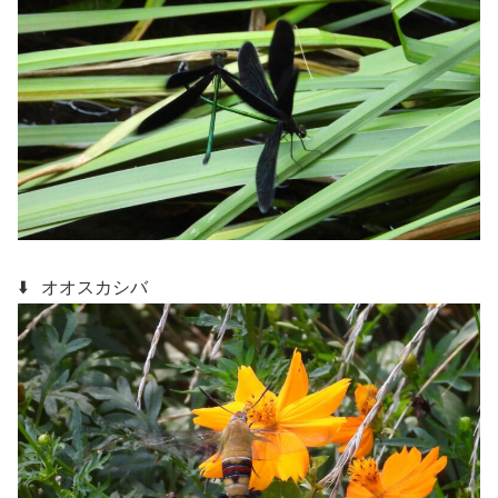
⬇️ オオスカシバ