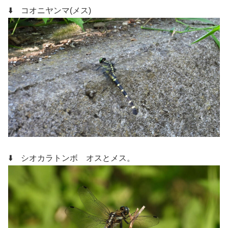
⬇️ コオニヤンマ(メス)
⬇️ シオカラトンボ オスとメス。