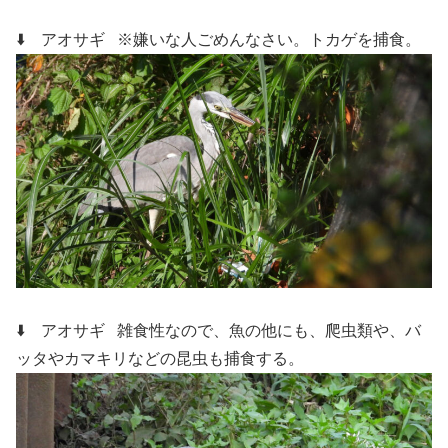
⬇️ アオサギ
※嫌いな人ごめんなさい。トカゲを捕食。
⬇️ アオサギ
雑食性なので、魚の他にも、爬虫類や、バ
ッタやカマキリなどの昆虫も捕食する。