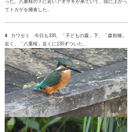
った。八重桜の下に若いアオサギが来ていて、陸に上がっ
てトカゲを捕食した。
⬇️ カワセミ
今日も3羽。「子どもの森」下、「森前橋」
近く、「八重桜」近くに1羽ずついた。