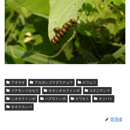
アオサギ
アカボシゴマダラチョウ
カワムツ
イチモンジセセリ
オオシオカラトンボ
コオニヤンマ
シオカラトンボ
ハグロトンボ
カワセミ
キジバト
オオスカシバ
管理者