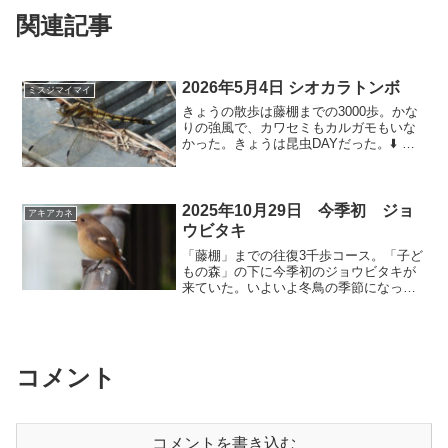
関連記事
2026年5月4日 シオカラトンボ
ミスジマイマイ
きょうの散歩は藤棚までの3000歩。かな
りの強風で、カワセミもカルガモもいな
かった。きょうは昆虫DAYだった。⬇️ シ
オカラトンボ⬇️ ヤマサナエ⬇️ ツバメシ
ジミ⬇️ ヤマトシジミ⬇️ ルリタテハ⬇️
ミスジマイマイ⬇️ アメンボ オオア...
2025年10月29日 今季初 ジョ
アキアカネ
ウビタキ
「藤棚」までの往復3千歩コース。「子ど
もの森」の下に今季初のジョウビタキが
来ていた。いよいよ冬鳥の季節になっ
た。⬇️ カワセミ 今日も2羽が鳴き交わし
ていた。距離も近いぞ。⬇️ ジョウビタキ
(メス) 今季初見。昨年は10月21日だっ
た。落ち...
コメント
コメントを書き込む