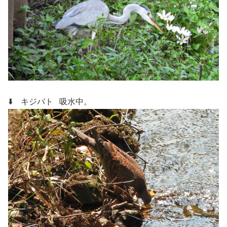
⬇️ キジバト
吸水中。