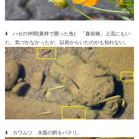
⬇️ ハゼの仲間(黄枠で囲った魚)
「森前橋」上流にもい
た。気づかなかったが、以前からいたのかも知れない。
⬇️ カワムツ
水面の餌をパクリ。