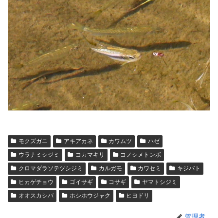
モクズガニ
アキアカネ
カワムツ
ハゼ
ウラナミシジミ
コカマキリ
コノシメトンボ
クロマダラソテツシジミ
カルガモ
カワセミ
キジバト
ヒカゲチョウ
ゴイサギ
コサギ
ヤマトシジミ
オオスカシバ
ホシホウジャク
ヒヨドリ
管理者