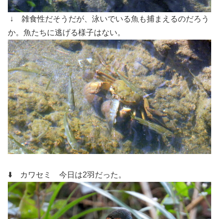
↓ 雑食性だそうだが、泳いでいる魚も捕まえるのだろう
か。魚たち
に逃げる様子はない。
⬇️ カワセミ
今日は2羽だった。