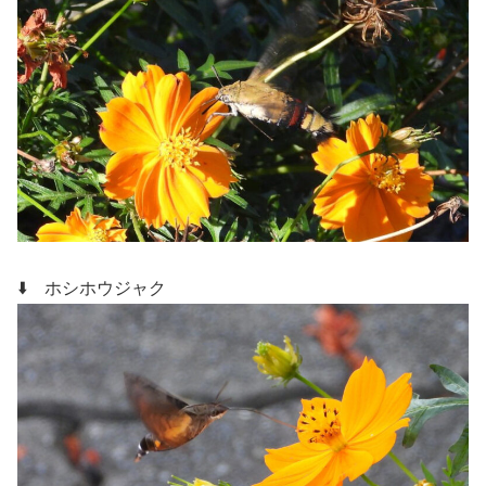
⬇️ ホシホウジャク