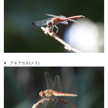
⬇️ アキアカネ(メス)