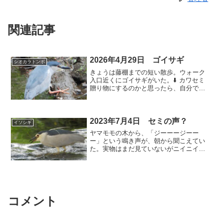
関連記事
2026年4月29日 ゴイサギ
シオカラトンボ
きょうは藤棚までの短い散歩。ウォーク
入口近くにゴイサギがいた。⬇️ カワセミ
贈り物にするのかと思ったら、自分で食
べた。⬇️ ゴイサギ 久しぶりに来た。脚
が婚姻色になっている。⬇️ キセキレイ
脚が病気の個体とは別の個体。⬇️ カルガ
モ き...
2023年7月4日 セミの声？
イソシギ
ヤマモモの木から、「ジーーージーー
ー」という鳴き声が、朝から聞こえてい
た。実物はまだ見ていないがニイニイゼ
ミではないだろうか。小学校3～4年生く
らいの女児が、腰まで水に浸かって川の
中をひとりで歩いているのを見た。そこ
は両側が草に覆われていて...
コメント