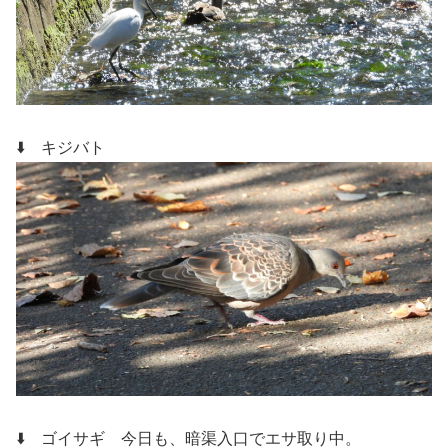
⬇️ キジバト
⬇️ ゴイサギ
今日も、暗渠入口でエサ取り中。