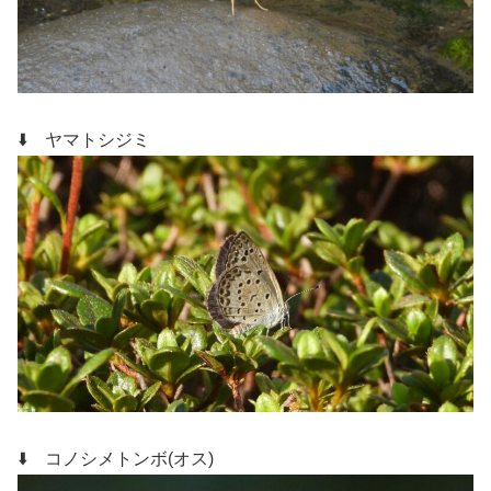
⬇️ ヤマトシジミ
⬇️ コノシメトンボ(オス)