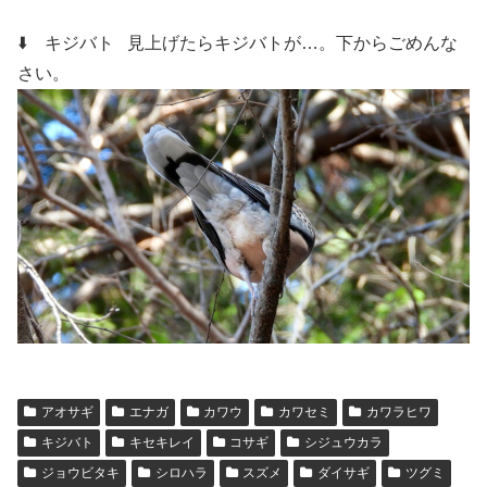
⬇️ キジバト
見上げたらキジバトが…。下からごめんな
さい。
アオサギ
エナガ
カワウ
カワセミ
カワラヒワ
キジバト
キセキレイ
コサギ
シジュウカラ
ジョウビタキ
シロハラ
スズメ
ダイサギ
ツグミ