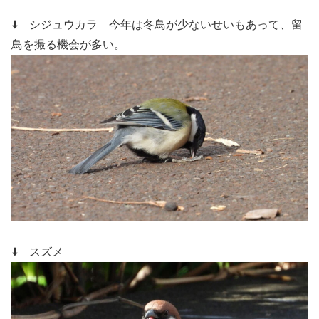
⬇️ シジュウカラ
今年は冬鳥が少ないせいもあって、留
鳥を撮る機会が多い。
⬇️ スズメ