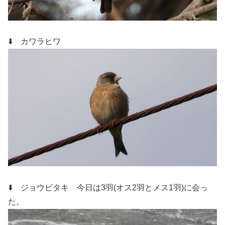
⬇️ カワラヒワ
⬇️ ジョウビタキ 今日は3羽(オス2羽とメス1羽)に会っ
た。