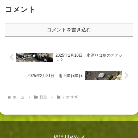
ことがある。横浜で...
コメント
コメントを書き込む
2025年2月18日 水溜りは鳥のオアシ
ス？
2025年2月21日 雨々降れ降れ
ホーム
野鳥
アオサギ
相沢川WALK