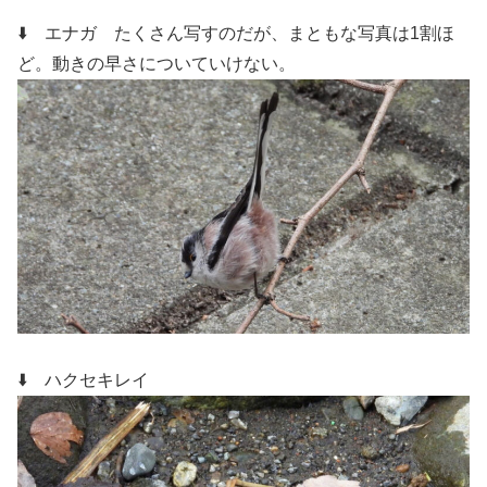
⬇️ エナガ
たくさん写すのだが、まともな写真は1割ほ
ど。動きの早さについていけない。
⬇️ ハクセキレイ