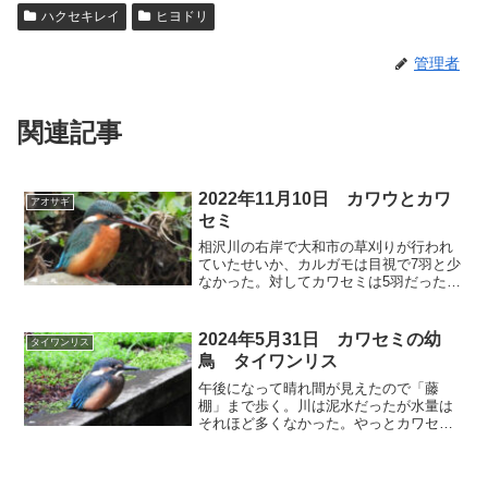
ハクセキレイ
ヒヨドリ
管理者
関連記事
2022年11月10日 カワウとカワ
アオサギ
セミ
相沢川の右岸で大和市の草刈りが行われ
ていたせいか、カルガモは目視で7羽と少
なかった。対してカワセミは5羽だった。
境川のカワセミは、魚を追うカワウを追
いかけて、川を上ったり下ったり、左岸
と右岸を行ったり来たりしていた。残念
2024年5月31日 カワセミの幼
タイワンリス
ながら捕食シーンは見...
鳥 タイワンリス
午後になって晴れ間が見えたので「藤
棚」まで歩く。川は泥水だったが水量は
それほど多くなかった。やっとカワセミ
の幼鳥(1羽)に会えた。遊歩道の桜の木に
タイワンリスがいた。2014年に「子ども
の森」でオナガに追われている姿を見た