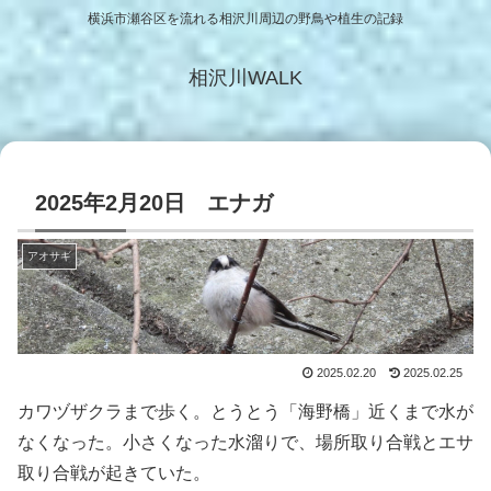
横浜市瀬谷区を流れる相沢川周辺の野鳥や植生の記録
相沢川WALK
2025年2月20日 エナガ
アオサギ
2025.02.20
2025.02.25
カワヅザクラまで歩く。とうとう「海野橋」近くまで水が
なくなった。小さくなった水溜りで、場所取り合戦とエサ
取り合戦が起きていた。