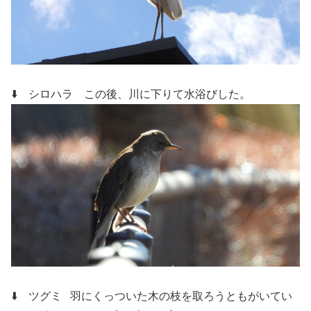
⬇️ シロハラ
この後、川に下りて水浴びした。
⬇️ ツグミ
羽にくっついた木の枝を取ろうともがいてい