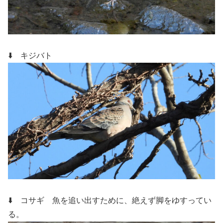
⬇️ キジバト
⬇️ コサギ
魚を追い出すために、絶えず脚をゆすってい
る。