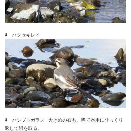
⬇️ ハクセキレイ
⬇️ ハシブトガラス
大きめの石も、嘴で器用にひっくり
返して餌を取る。