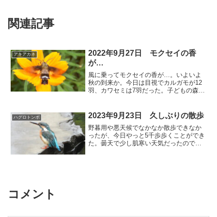
関連記事
2022年9月27日 モクセイの香
アキアカネ
が…
風に乗ってモクセイの香が…。いよいよ
秋の到来か。今日は目視でカルガモが12
羽、カワセミは7羽だった。子どもの森の
下から洪水調整で貯められていた水が流
されたからだろうか、カワセミは流れの
少ないウォーク入口付近と上和田中より
2023年9月23日 久しぶりの散歩
ハグロトンボ
下流にいた。⬇ 放水...
野暮用や悪天候でなかなか散歩できなか
ったが、今日やっと5千歩歩くことができ
た。曇天で少し肌寒い天気だったので生
き物は少なかった。トンボはハグロトン
ボが少しいただけだったが、4羽のカワセ
ミに出会うことができた。⬇ カワセミ 止
まり木が剪定され...
コメント