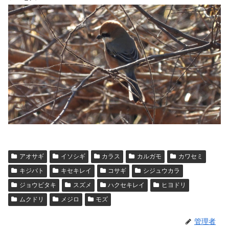
アオサギ
イソシギ
カラス
カルガモ
カワセミ
キジバト
キセキレイ
コサギ
シジュウカラ
ジョウビタキ
スズメ
ハクセキレイ
ヒヨドリ
ムクドリ
メジロ
モズ
管理者