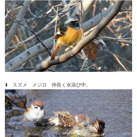
⬇️ スズメ メジロ
仲良く水浴び中。