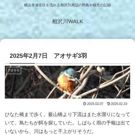
横浜市瀬谷区を流れる相沢川周辺の野鳥や植生の記録
相沢川WALK
2025年2月7日 アオサギ3羽
アオサギ
2025.02.07
2025.02.10
ひなた橋まで歩く。薮山橋より下流はまた水溜りになって
いて、鳥たちが餌を探していた。しばらく雨の予報は出て
いないから、川はもっと干上がりそうだ。