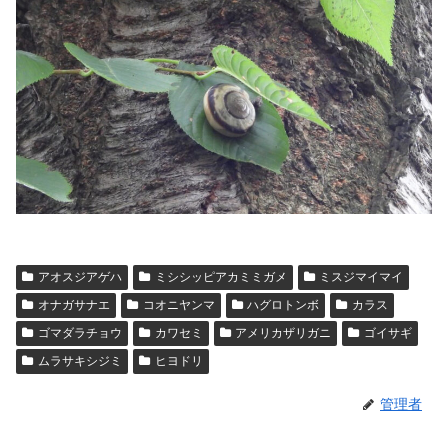
アオスジアゲハ
ミシシッピアカミミガメ
ミスジマイマイ
オナガサナエ
コオニヤンマ
ハグロトンボ
カラス
ゴマダラチョウ
カワセミ
アメリカザリガニ
ゴイサギ
ムラサキシジミ
ヒヨドリ
管理者