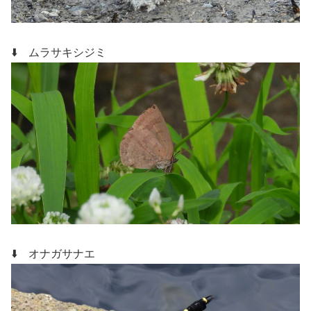
⬇️ ムラサキシジミ
⬇️ オナガサナエ