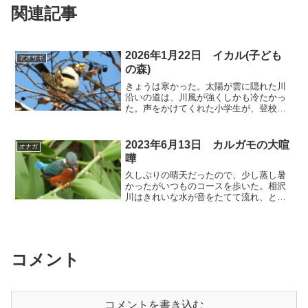
関連記事
2026年1月22日 イカル(子ども
アオサギ
の森)
きょうは寒かった。太陽が雲に隠れた川
沿いの道は、川風が強くしかも冷たかっ
た。声をかけてくれた小学生が、登校時
には川が凍っていたと教えてくれた。子
どもの森のムクノキにイカルが数羽来て
いた。⬇️ カワセミ きょうは5羽だった。
2023年6月13日 カルガモの大喧
オナガ
⬇️ イカル 子ど...
嘩
久しぶりの晴天だったので、少し蒸し暑
かったがいつものコースを歩いた。相沢
川はきれいな水が音をたてて流れ、とて
も気持ちが良かった。今日のカルガモは
目視で6羽、カワセミは5羽だった。カル
ガモの母子には会えなかった。⬇ カルガ
モ 1羽のメスをめぐ...
コメント
コメントを書き込む