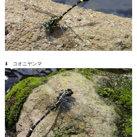
⬇️ コオニヤンマ