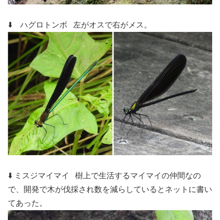
⬇️ ハグロトンボ
左がオスで右がメス。
⬇️ ミスジマイマイ
樹上で生活するマイマイの仲間なの
で、開発で木が伐採され数を減らしているとネットに書い
てあった。