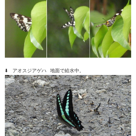
⬇️ アオスジアゲハ
地面で給水中。